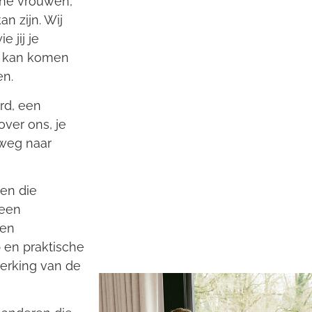
che vrouwen,
n zijn. Wij
 jij je
ct kan komen
en.
rd, een
ver ons, je
 weg naar
en die
 een
 en
 en praktische
werking van de