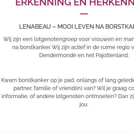
ERKENNING EN HERKEN
BORST
LENABEAU – MOOI LEVEN NA BORSTK
WIJ HELP
Wij zijn een lotgenotengroep voor vrouwen en ma
na borstkanker. Wij zijn actief in de ruime regio v
Dendermonde en het Pajottenland.
Kwam borstkanker op je pad, onlangs of lang geled
partner, familie of vriend(in) van? Wil je graag c
informatie, of andere lotgenoten ontmoeten? Dan z
jou.