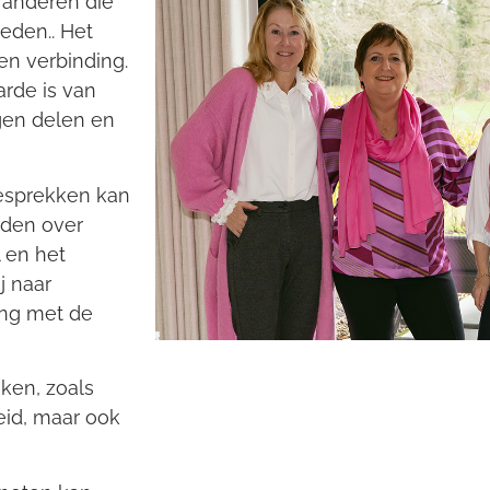
 anderen die
eden.. Het
en verbinding.
rde is van
gen delen en
 gesprekken kan
rden over
 en het
j naar
ing met de
jken, zoals
eid, maar ook