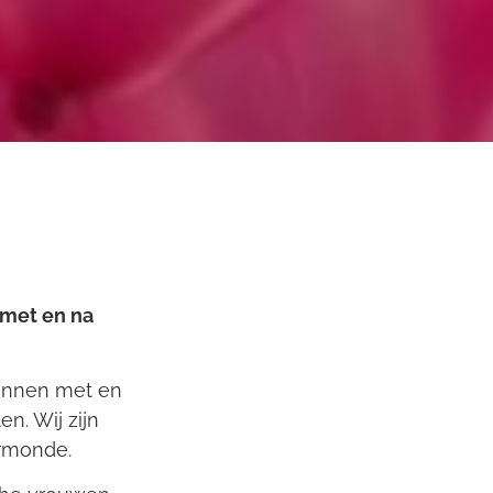
 met en na
annen met en
n. Wij zijn
ermonde.