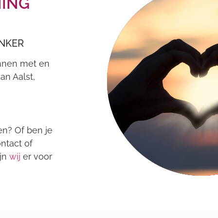
NING
KANKER
ANKER
EN JE.
nnen met en
an Aalst,
en? Of ben je
ontact of
ijn
wij
er voor