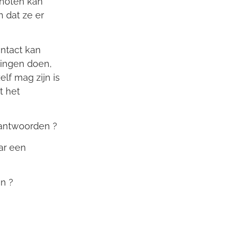
enoten kan
n dat ze er
ontact kan
dingen doen,
lf mag zijn is
t het
 antwoorden ?
ar een
n ?