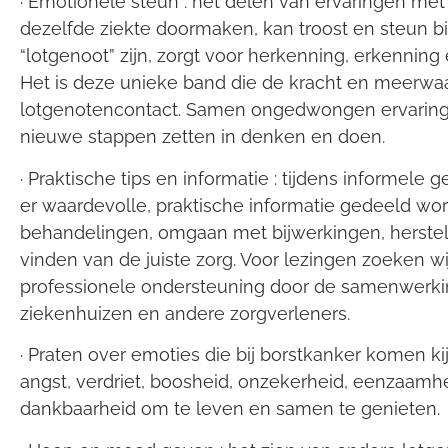
· Emotionele steun : het delen van ervaringen met
dezelfde ziekte doormaken, kan troost en steun bi
“lotgenoot” zijn, zorgt voor herkenning, erkenning 
Het is deze unieke band die de kracht en meerwaa
lotgenotencontact. Samen ongedwongen ervarin
nieuwe stappen zetten in denken en doen.
· Praktische tips en informatie : tijdens informele
er waardevolle, praktische informatie gedeeld wo
behandelingen, omgaan met bijwerkingen, herstel
vinden van de juiste zorg. Voor lezingen zoeken wi
professionele ondersteuning door de samenwerk
ziekenhuizen en andere zorgverleners.
· Praten over emoties die bij borstkanker komen ki
angst, verdriet, boosheid, onzekerheid, eenzaamh
dankbaarheid om te leven en samen te genieten.