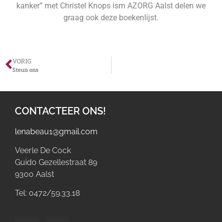
kanker” met Christel Knops ism AZORG Aalst delen we
graag ook deze boekenlijst.
VORIG
Steun ons
CONTACTEER ONS!
lenabeau1@gmail.com
Veerle De Cock
Guido Gezellestraat 89
9300 Aalst
Tel: 0472/59.33.18