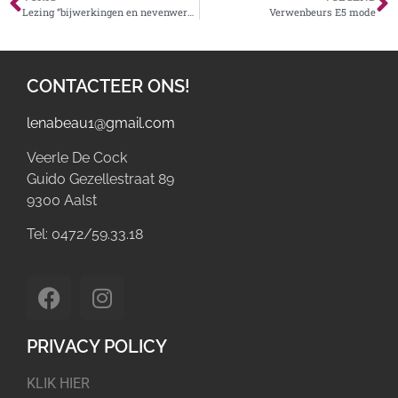
Lezing “bijwerkingen en nevenwerking van hormoontherapie” door Dr Cisca Langmans
Verwenbeurs E5 mode
CONTACTEER ONS!
lenabeau1@gmail.com
Veerle De Cock
Guido Gezellestraat 89
9300 Aalst
Tel: 0472/59.33.18
PRIVACY POLICY
KLIK HIER